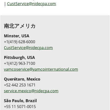
|
CustService@nidecpa.com
南北アメリカ
Minster, USA
+1(419) 628-6000
CustService@nidecpa.com
Pittsburgh, USA
+1(412) 963-7100
vamcoservice@vamcointernational.com
Querétaro, Mexico
+52 442 253 1671
service.mexico@nidecpa.com
S
ã
o Paulo, Brazil
+55 11 5071-0015