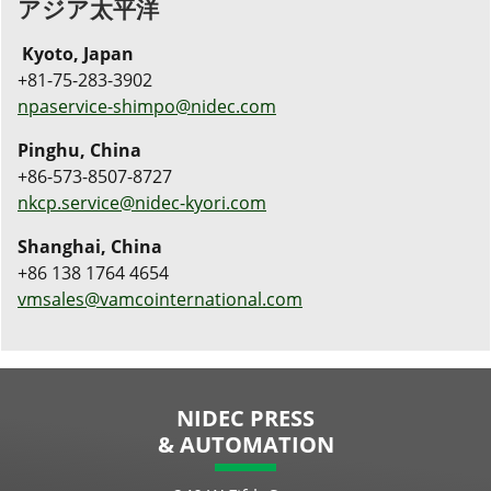
アジア太平洋
Kyoto, Japan
+81-75-283-3902
npaservice-shimpo@nidec.com
Pinghu, China
+86-573-8507-8727
nkcp.service@nidec-kyori.com
Shanghai, China
+86 138 1764 4654
vmsales@vamcointernational.com
NIDEC PRESS
& AUTOMATION