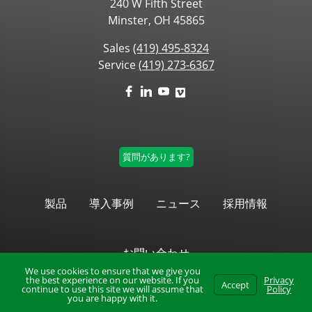
240 W Fifth Street
Minster, OH 45865
Sales
(419) 495-8324
Service
(419) 273-6367
質問があります?
製品
導入事例
ニュース
採用情報
お問い合わせ
We use cookies to ensure that we give you
the best experience on our website. If you
Privacy
Accept
continue to use this site we will assume that
Policy
you are happy with it.