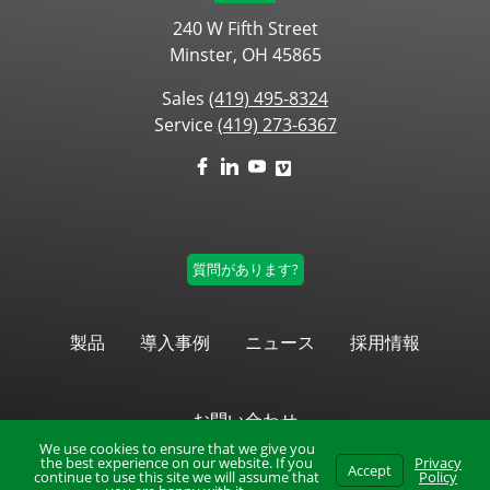
240 W Fifth Street
Minster, OH 45865
Sales
(419) 495-8324
Service
(419) 273-6367
質問があります?
製品
導入事例
ニュース
採用情報
お問い合わせ
We use cookies to ensure that we give you
the best experience on our website. If you
Privacy
Accept
continue to use this site we will assume that
Policy