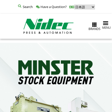
Search
Have a Question?
MENU
BRANDS