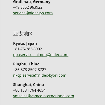
Grafenau, Germany
+49 8552 963922
service@nidecsys.com
亚太地区
Kyoto, Japan
+81-75-283-3902
npaservice-shimpo@nidec.com
Pinghu, China
+86-573-8507-8727
nkcp.service@nidec-kyori.com
Shanghai, China
+86 138 1764 4654
vmsales@vamcointernational.com