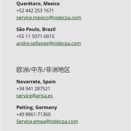
Querétaro, Mexico
+52 442 253 1671
service.mexico@nidecpa.com
São Paulo, Brazil
+55 11 5071-0015
andre.sellanes@nidecpa.com
欧洲/中东/非洲地区
Navarrete, Spain
+34 941 287521
service@arisa.es
Peiting, Germany
+49 8861-71360
Service.emea@nidecpa.com