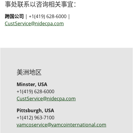
事处联系以咨询相关事宜：
跨国公司
| +1(419) 628-6000 |
CustService@nidecpa.com
美洲地区
Minster, USA
+1(419) 628-6000
CustService@nidecpa.com
Pittsburgh, USA
+1(412) 963-7100
vamcoservice@vamcointernational.com